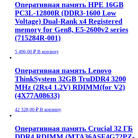
Оперативная память HPE 16GB
PC3L-12800R (DDR3-1600 Low
Voltage) Dual-Rank x4 Registered
memory for Gen8, E5-2600v2 series
(715284R-001)
5 496,00
₽
В корзину
Оперативная память Lenovo
ThinkSystem 32GB TruDDR4 3200
MHz (2Rx4 1.2V) RDIMM(for V2)
(4X77A08633)
42 328,00
₽
В корзину
Оперативная память Crucial 32 ГБ
DDR4 RDIMM (MTA36ASF4G72PZ-