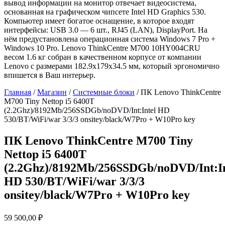
вывод информации на монитор отвечает видеосистема,
основанная на графическом чипсете Intel HD Graphics 530.
Компьютер имеет богатое оснащение, в которое входят
интерфейсы: USB 3.0 — 6 шт., RJ45 (LAN), DisplayPort. На
нём предустановлена операционная система Windows 7 Pro +
Windows 10 Pro. Lenovo ThinkCentre M700 10HY004CRU
весом 1.6 кг собран в качественном корпусе от компании
Lenovo с размерами 182.9x179x34.5 мм, который эргономично
впишется в Ваш интерьер.
Главная
/
Магазин
/
Системные блоки
/ ПК Lenovo ThinkCentre
M700 Tiny Nettop i5 6400T
(2.2Ghz)/8192Mb/256SSDGb/noDVD/Int:Intel HD
530/BT/WiFi/war 3/3/3 onsitey/black/W7Pro + W10Pro key
ПК Lenovo ThinkCentre M700 Tiny
Nettop i5 6400T
(2.2Ghz)/8192Mb/256SSDGb/noDVD/Int:In
HD 530/BT/WiFi/war 3/3/3
onsitey/black/W7Pro + W10Pro key
59 500,00
₽