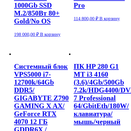
1000Gb SSD
Pro
M.2/850Вт 80+
114 800,00
₽
В корзину
Gold/No OS
198 000,00
₽
В корзину
Системный блок
ПК HP 280 G1
VPS5000 i7-
MT i3 4160
12700k/64Gb
(3.6)/4Gb/500Gb
DDR5/
7.2k/HDG4400/D
GIGABYTE Z790
7 Professional
GAMING X AX/
64/GbitEth/180W/
GeForce RTX
клавиатура/
4070 12 ГБ
мышь/черный
GDDR6X /