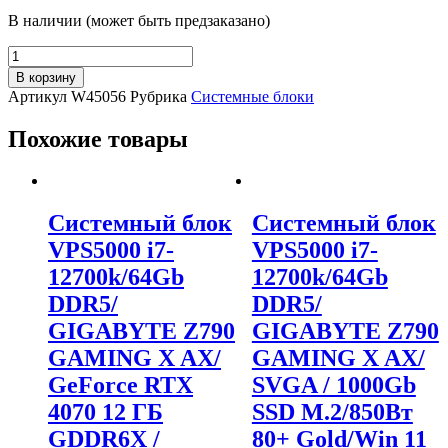
В наличии (может быть предзаказано)
Количество
товара
В корзину
ПК
Артикул
W45056
Рубрика
Системные блоки
Lenovo
ThinkCentre
Похожие товары
M700
Tiny
Nettop
i5
6400T
Системный блок
Системный блок
(2.2Ghz)/8192Mb/256SSDGb/noDVD/Int:Intel
VPS5000 i7-
VPS5000 i7-
HD
530/BT/WiFi/war
12700k/64Gb
12700k/64Gb
3/3/3
DDR5/
DDR5/
onsitey/black/W7Pro
+
GIGABYTE Z790
GIGABYTE Z790
W10Pro
GAMING X AX/
GAMING X AX/
key
GeForce RTX
SVGA / 1000Gb
4070 12 ГБ
SSD M.2/850Вт
GDDR6X /
80+ Gold/Win 11