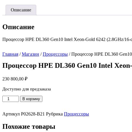
Описание
Описание
Процессор HPE DL360 Gen10 Intel Xeon-Gold 6242 (2.8GHz/16-co
Главная
/
Магазин
/
Процессоры
/ Процессор HPE DL360 Gen10 I
Процессор HPE DL360 Gen10 Intel Xeon-G
230 800,00
₽
Доступно для предзаказа
Количество
В корзину
товара
Процессор
HPE
Артикул
P02628-B21
Рубрика
Процессоры
DL360
Gen10
Похожие товары
Intel