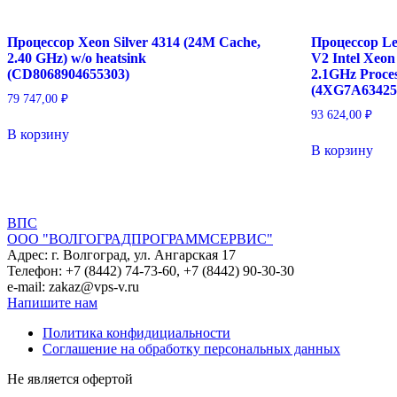
Xeon-
Gold
6242
Процессор Xeon Silver 4314 (24M Cache,
Процессор Le
(2.8GHz/16-
2.40 GHz) w/o heatsink
V2 Intel Xeon
core/150W)
(CD8068904655303)
2.1GHz Proces
Processor
(4XG7A63425
79 747,00
₽
Kit
93 624,00
₽
(P02628-
В корзину
B21)
В корзину
ВПС
ООО "ВОЛГОГРАДПРОГРАММСЕРВИС"
Адрес: г. Волгоград, ул. Ангарская 17
Телефон: +7 (8442) 74-73-60, +7 (8442) 90-30-30
e-mail: zakaz@vps-v.ru
Напишите нам
Политика конфидициальности
Соглашение на обработку персональных данных
Не является офертой