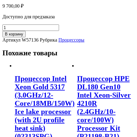
9 700,00
₽
Доступно для предзаказа
Количество
товара
В корзину
Процессор
Артикул
W57136
Рубрика
Процессоры
Intel
Original
Похожие товары
Core
i3
10100
Soc-
1200
Процессор Intel
Процессор HPE
(CM8070104291317
Xeon Gold 5317
DL180 Gen10
S
RH3N)
(3.0GHz/12-
Intel Xeon-Silver
(3.6GHz/UHD
Core/18MB/150W)
4210R
Graphics
630)
Ice lake processor
(2.4GHz/10-
OEM
(with 2U profile
core/100W)
heat sink)
Processor Kit
(02313SPG)
(P21198-B21)