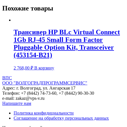
Ethernet
Похожие товары
Optical
Transceiver,
25Gb
SFP28
SR
Трансивер HP BLc Virtual Connect
100m
1Gb RJ-45 Small Form Factor
for
640/631SFP28
Pluggable Option Kit, Transceiver
(845398-
(453154-B21)
B21)
2 768,00
₽
В корзину
ВПС
ООО "ВОЛГОГРАДПРОГРАММСЕРВИС"
Адрес: г. Волгоград, ул. Ангарская 17
Телефон: +7 (8442) 74-73-60, +7 (8442) 90-30-30
e-mail: zakaz@vps-v.ru
Напишите нам
Политика конфидициальности
Соглашение на обработку персональных данных