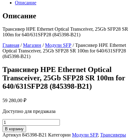
Описание
Описание
Трансивер HPE Ethernet Optical Transceiver, 25Gb SFP28 SR
100m for 640/631SFP28 (845398-B21)
Главная
/
Магазин
/
Модули SFP
/ Трансивер HPE Ethernet
Optical Transceiver, 25Gb SFP28 SR 100m for 640/631SFP28
(845398-B21)
Трансивер HPE Ethernet Optical
Transceiver, 25Gb SFP28 SR 100m for
640/631SFP28 (845398-B21)
59 280,00
₽
Доступно для предзаказа
Количество
товара
В корзину
Трансивер
Артикул
845398-B21
Категории
Модули SFP
,
Трансиверы
HPE