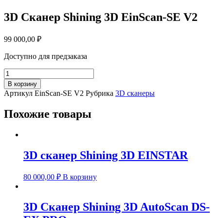
3D Сканер Shining 3D EinScan-SE V2
99 000,00
₽
Доступно для предзаказа
Количество
товара
В корзину
3D
Артикул
EinScan-SE V2
Рубрика
3D сканеры
Сканер
Shining
Похожие товары
3D
EinScan-
SE
V2
3D сканер Shining 3D EINSTAR
80 000,00
₽
В корзину
3D Сканер Shining 3D AutoScan DS-