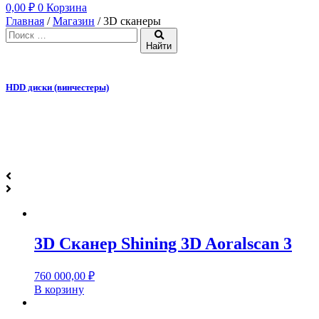
0,00
₽
0
Корзина
Главная
/
Магазин
/ 3D сканеры
Найти
HDD диски (винчестеры)
О
3D Сканер Shining 3D Aoralscan 3
760 000,00
₽
В корзину